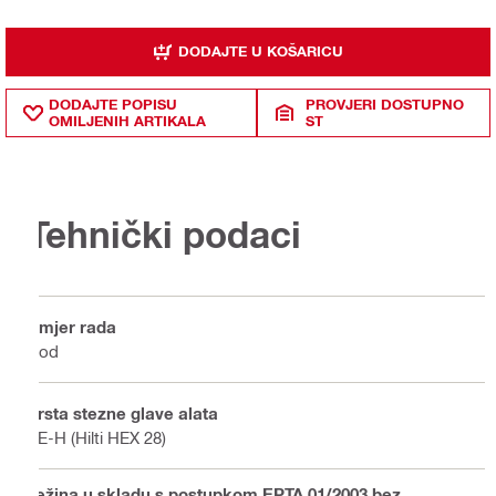
DODAJTE U KOŠARICU
DODAJTE POPISU
PROVJERI DOSTUPNO
OMILJENIH ARTIKALA
ST
Tehnički podaci
Smjer rada
Pod
Vrsta stezne glave alata
TE-H (Hilti HEX 28)
Težina u skladu s postupkom EPTA 01/2003 bez