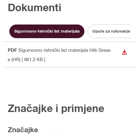
Dokumenti
Sigurnosno-tehnički list materijala
Upute za rukovanje
PDF
Sigurnosno-tehnički list materijala Hilti Greas
PREUZ
e (HR)
[ 861.2 KB ]
Značajke i primjene
Značajke