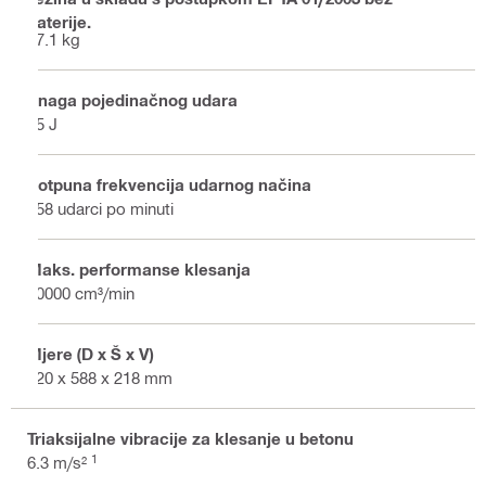
baterije.
27.1 kg
Snaga pojedinačnog udara
85 J
Potpuna frekvencija udarnog načina
858 udarci po minuti
Maks. performanse klesanja
60000 cm³/min
Mjere (D x Š x V)
820 x 588 x 218 mm
Triaksijalne vibracije za klesanje u betonu
1
6.3 m/s²