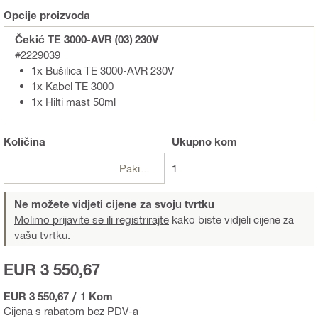
Opcije proizvoda
Čekić TE 3000-AVR (03) 230V
#2229039
1x Bušilica TE 3000-AVR 230V
1x Kabel TE 3000
1x Hilti mast 50ml
Količina
Ukupno
kom
Pakiranje
1
Ne možete vidjeti cijene za svoju tvrtku
Molimo prijavite se ili registrirajte
kako biste vidjeli cijene za
vašu tvrtku.
EUR 3 550,67
EUR 3 550,67
/
1 Kom
Cijena s rabatom bez PDV-a