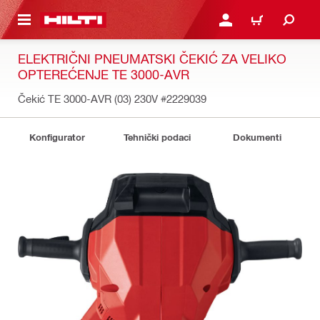
A GLAVNI SADRŽAJ
PRIJAVI SE ILI SE REGIS
KOŠARICA
ELEKTRIČNI PNEUMATSKI ČEKIĆ ZA VELIKO
OPTEREĆENJE TE 3000-AVR
Čekić TE 3000-AVR (03) 230V
#2229039
Konfigurator
Tehnički podaci
Dokumenti