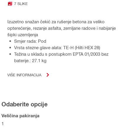
7 SLIKE
Izuzetno snažan čekić za rušenje betona za veliko
opterećenje, rezanje asfalta, zemljane radove i nabijanje
šipki uzemljenja
Smjer rada: Pod
Vrsta stezne glave alata: TE-H (Hilti HEX 28)
Težina u skladu s postupkom EPTA 01/2003 bez
baterije.: 27.1 kg
VIŠE INFORMACIJA
Odaberite opcije
Veličina pakiranja
1