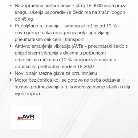
Nadograđene performanse – stroj TE 3000 sada pruža
snagu rušenja usporedivu s čekićima na zračni pogon
od 45 kg
Poboljšano rukovanje – smanjenje težine od 10 % i
nova gornja ručka omogućuju bolje upravljanje
pneumatskim čekićem i transport
Aktivno smanjenje vibracija (AVR) – pneumatski čekić s
prigušenjem vibracija s dvjema u potpunosti
odvojenima ručkama i 10 % manjom vibracijom u
odnosu na prethodne modele TE 3000
Novi dizajn stezne glave za brzu izmjenu
Motor bez četkica koji se gotovo ne treba održavati i
sustavi podmazivanja s tri komore za manje stanki i dulji
vijek trajanja
Aktivno smanjenje vibracija