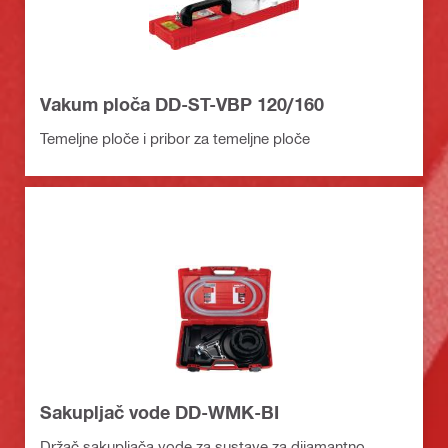
Vakum ploča DD-ST-VBP 120/160
Temeljne ploče i pribor za temeljne ploče
Sakupljač vode DD-WMK-BI
Držač sakupljača vode za sustave za dijamantno