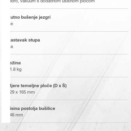
Sidro, vakuum s dodatnom usisnom pločom
Kutno bušenje jezgri
Ne
Nastavak stupa
Da
Težina
11.8 kg
Mjere temeljne ploče (D x Š)
229 x 165 mm
Visina postolja bušilice
946 mm