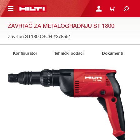
A GLAVNI SADRŽAJ
PRIJAVI SE ILI SE REGIS
KOŠARICA
ZAVRTAČ ZA METALOGRADNJU ST 1800
Zavrtač ST1800 SCH
#378551
Konfigurator
Tehnički podaci
Dokumenti