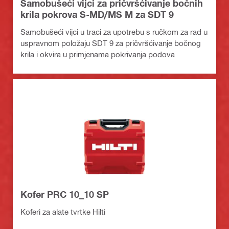
Samobušeći vijci za pričvršćivanje bočnih
krila pokrova S-MD/MS M za SDT 9
Samobušeći vijci u traci za upotrebu s ručkom za rad u
uspravnom položaju SDT 9 za pričvršćivanje bočnog
krila i okvira u primjenama pokrivanja podova
Kofer PRC 10_10 SP
Koferi za alate tvrtke Hilti