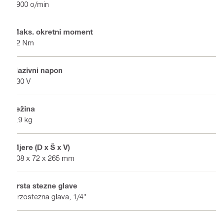
1900 o/min
Maks. okretni moment
22 Nm
Nazivni napon
230 V
Težina
1.9 kg
Mjere (D x Š x V)
308 x 72 x 265 mm
Vrsta stezne glave
Brzostezna glava, 1/4"