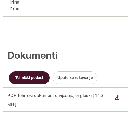
Širina
72 mm
Dokumenti
Tehnički podaci
Upute za rukovanje
PDF
Tehnički dokument o vijčanju
, engleski
[ 14.3
PREUZ
MB ]