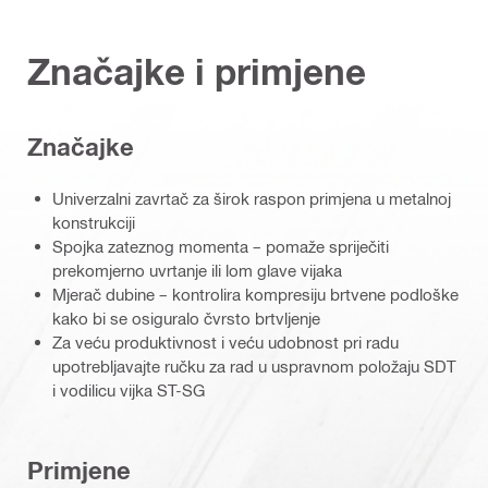
Značajke i primjene
Značajke
Univerzalni zavrtač za širok raspon primjena u metalnoj
konstrukciji
Spojka zateznog momenta – pomaže spriječiti
prekomjerno uvrtanje ili lom glave vijaka
Mjerač dubine – kontrolira kompresiju brtvene podloške
kako bi se osiguralo čvrsto brtvljenje
Za veću produktivnost i veću udobnost pri radu
upotrebljavajte ručku za rad u uspravnom položaju SDT
i vodilicu vijka ST-SG
Primjene