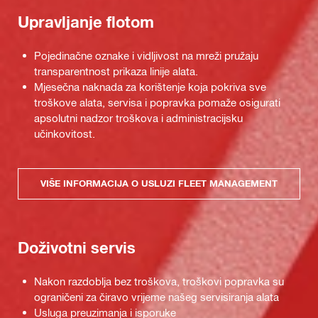
Upravljanje flotom
Pojedinačne oznake i vidljivost na mreži pružaju
transparentnost prikaza linije alata.
Mjesečna naknada za korištenje koja pokriva sve
troškove alata, servisa i popravka pomaže osigurati
apsolutni nadzor troškova i administracijsku
učinkovitost.
VIŠE INFORMACIJA O USLUZI FLEET MANAGEMENT
Doživotni servis
Nakon razdoblja bez troškova, troškovi popravka su
ograničeni za čiravo vrijeme našeg servisiranja alata
Usluga preuzimanja i isporuke