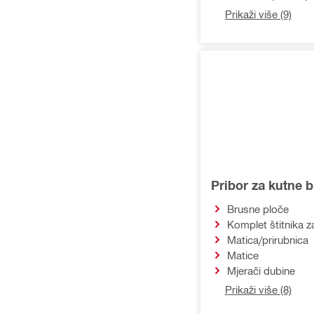
Prikaži više (9)
Pribor za kutne br
Brusne ploče
Komplet štitnika z
Matica/prirubnica
Matice
Mjerači dubine
Prikaži više (8)