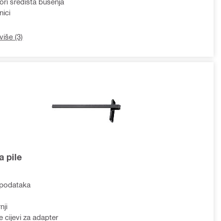
tori središta bušenja
nici
više (3)
a pile
podataka
nji
e cijevi za adapter