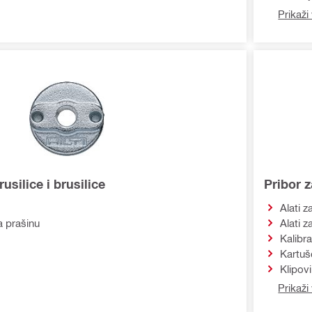
Prikaži 
usilice i brusilice
Pribor z
Alati 
a prašinu
Alati z
Kalibra
Kartuš
Klipovi
Prikaži 