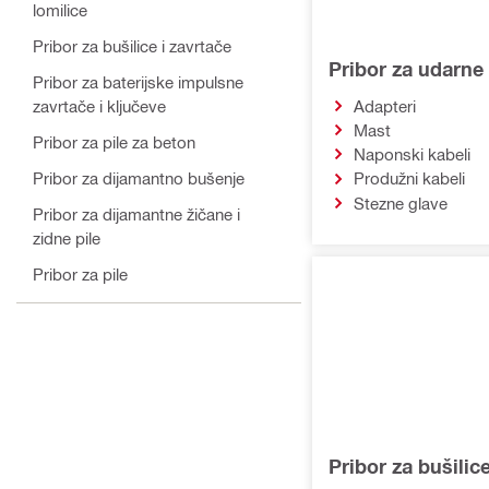
lomilice
Pribor za bušilice i zavrtače
Pribor za udarne 
Pribor za baterijske impulsne
zavrtače i ključeve
Adapteri
Mast
Pribor za pile za beton
Naponski kabeli
Pribor za dijamantno bušenje
Produžni kabeli
Stezne glave
Pribor za dijamantne žičane i
zidne pile
Pribor za pile
Pribor za kutne brusilice i
brusilice
Pribor za direktno pričvršćivanje
Pribor za specijalizirane
električne alate
Pribor za bušilice
Pribor za dozatore