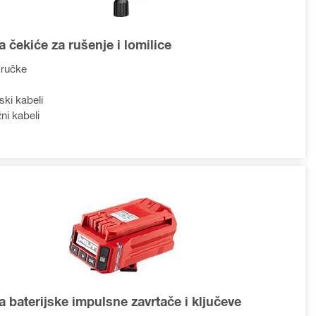
a čekiće za rušenje i lomilice
 ručke
ki kabeli
ni kabeli
a baterijske impulsne zavrtače i ključeve