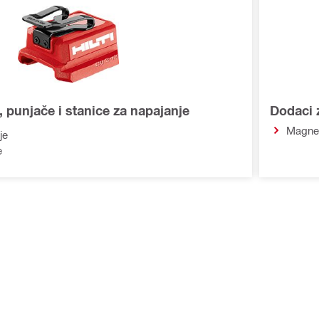
e, punjače i stanice za napajanje
Dodaci 
Magnet
je
e