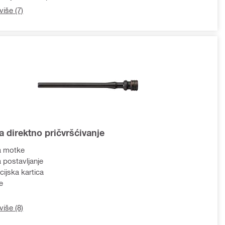
više (7)
a direktno pričvršćivanje
za motke
a postavljanje
cijska kartica
e
više (8)