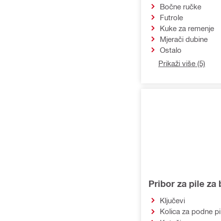
Pribor za baterije, punjače i
Bočne ručke
stanice za napajanje
Futrole
Kuke za remenje
Dodaci za osnovnu opremu na
Mjerači dubine
gradilištu
Ostalo
Prikaži više (5)
Pribor za pile za
Ključevi
Kolica za podne pi