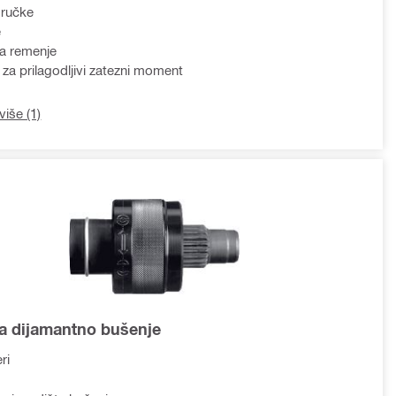
 ručke
e
a remenje
 za prilagodljivi zatezni moment
više (1)
za dijamantno bušenje
ri