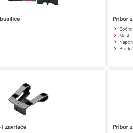
bušilice
Pribor z
Bočne
Mast
Napons
Produž
 i zavrtače
Pribor z