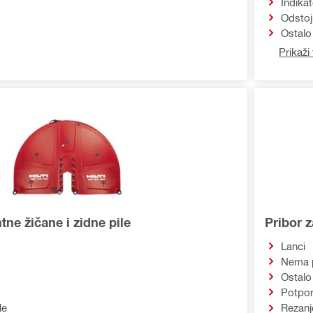
Indika
Odstoj
Ostalo
Prikaži 
tne žičane i zidne pile
Pribor z
Lanci
Nema 
Ostalo
Potpor
le
Rezanj