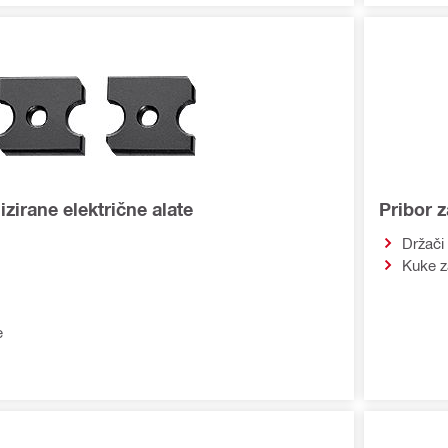
izirane električne alate
Pribor 
Držači
Kuke z
e