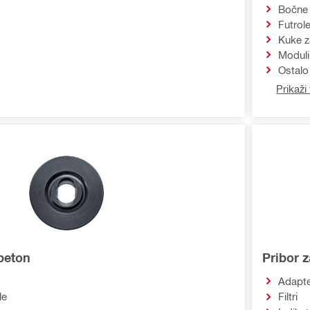
Bočne
Futrol
Kuke z
Moduli
Ostalo
Prikaži 
 beton
Pribor 
Adapte
le
Filtri