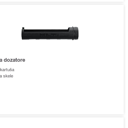
za dozatore
 kartuša
a skele