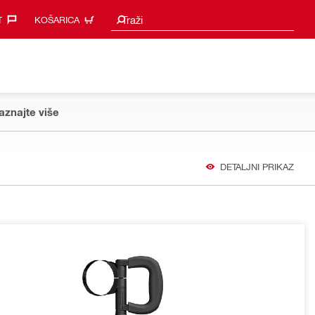
Prijedlozi za pretraživanje
Traži
‎
KOŠARICA
aznajte više
DETALJNI PRIKAZ