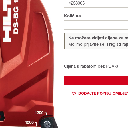
#238005
Količina
Ne možete vidjeti cijene za s
Molimo prijavite se ili registriraj
Cijena s rabatom bez PDV-a
DODAJTE POPISU OMILJE