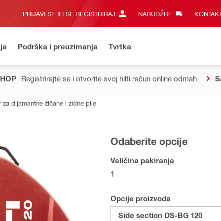
PRIJAVI SE ILI SE REGISTRIRAJ
NARUDŽBE
KONTAKT
ja
Podrška i preuzimanja
Tvrtka
SHOP
Registrirajte se i otvorite svoj hilti račun online odmah.
S
r za dijamantne žičane i zidne pile
Odaberite opcije
Veličina pakiranja
1
Opcije proizvoda
Side section DS-BG 120