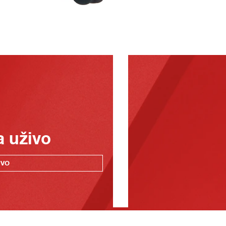
a uživo
IVO