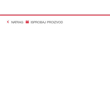
NATRAG
ISPROBAJ PROIZVOD
#Making Constructi
Kontakt
Profil
KONTAKTIRAJTE NAS
Pogledajte sv