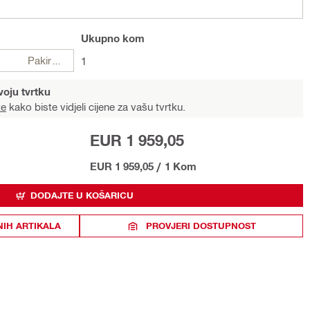
Ukupno
kom
Pakiranje
1
voju tvrtku
te
kako biste vidjeli cijene za vašu tvrtku.
EUR 1 959,05
EUR 1 959,05
/
1 Kom
DODAJTE U KOŠARICU
NIH ARTIKALA
PROVJERI DOSTUPNOST