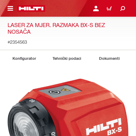
A GLAVNI SADRŽAJ
PRIJAVI SE ILI SE REGIS
KOŠARICA
LASER ZA MJER. RAZMAKA BX-S BEZ
NOSAČA
#2354563
Konfigurator
Tehnički podaci
Dokumenti