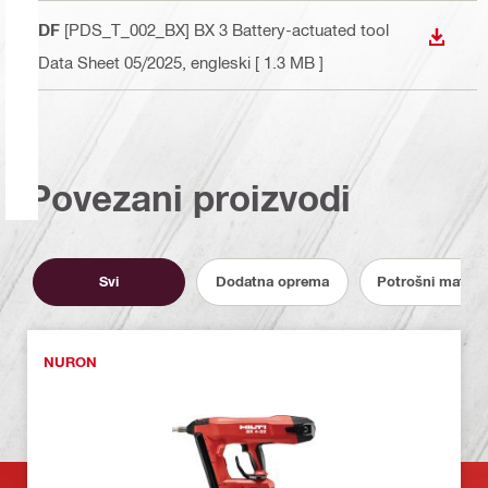
PDF
[PDS_T_002_BX] BX 3 Battery-actuated tool
PREUZ
- Data Sheet 05/2025
, engleski
[ 1.3 MB ]
Povezani proizvodi
Svi
Dodatna oprema
Potrošni materija
NURON