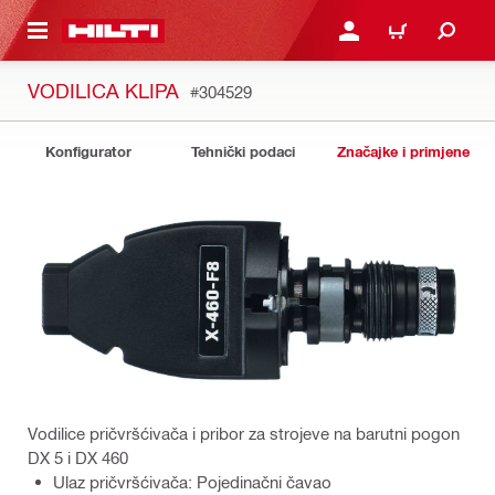
A GLAVNI SADRŽAJ
PRIJAVI SE ILI SE REGIS
KOŠARICA
VODILICA KLIPA
#304529
Konfigurator
Tehnički podaci
Značajke i primjene
Vodilice pričvršćivača i pribor za strojeve na barutni pogon
DX 5 i DX 460
Ulaz pričvršćivača: Pojedinačni čavao