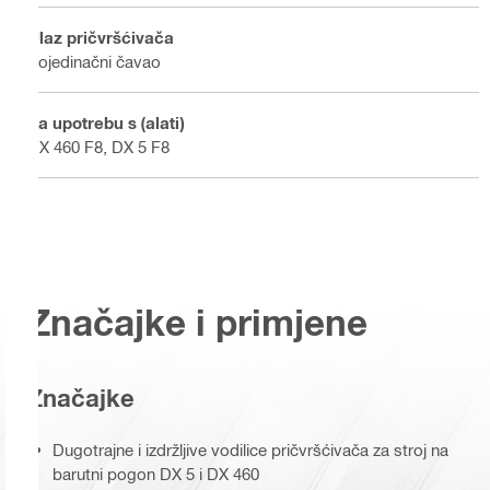
Ulaz pričvršćivača
Pojedinačni čavao
Za upotrebu s (alati)
DX 460 F8, DX 5 F8
Značajke i primjene
Značajke
Dugotrajne i izdržljive vodilice pričvršćivača za stroj na
barutni pogon DX 5 i DX 460