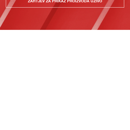
ZAHTJEV ZA PRIKAZ PROIZVODA UŽIVO