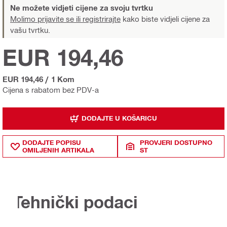
Ne možete vidjeti cijene za svoju tvrtku
Molimo prijavite se ili registrirajte
kako biste vidjeli cijene za
vašu tvrtku.
EUR 194,46
EUR 194,46
/
1 Kom
Cijena s rabatom bez PDV-a
DODAJTE U KOŠARICU
DODAJTE POPISU
PROVJERI DOSTUPNO
OMILJENIH ARTIKALA
ST
Tehnički podaci