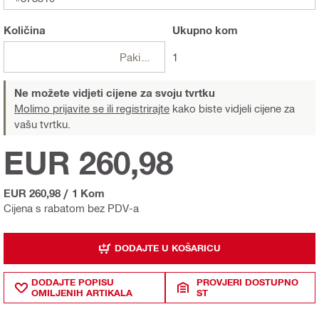
Količina
Ukupno
kom
Pakiranje
1
Ne možete vidjeti cijene za svoju tvrtku
Molimo prijavite se ili registrirajte
kako biste vidjeli cijene za
vašu tvrtku.
EUR 260,98
EUR 260,98
/
1 Kom
Cijena s rabatom bez PDV-a
DODAJTE U KOŠARICU
DODAJTE POPISU
PROVJERI DOSTUPNO
OMILJENIH ARTIKALA
ST