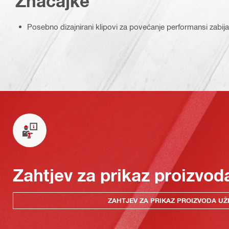
Značajke
Posebno dizajnirani klipovi za povećanje performansi zabija
Zahtjev za prikaz proizvod
ZAHTJEV ZA PRIKAZ PROIZVODA UŽ