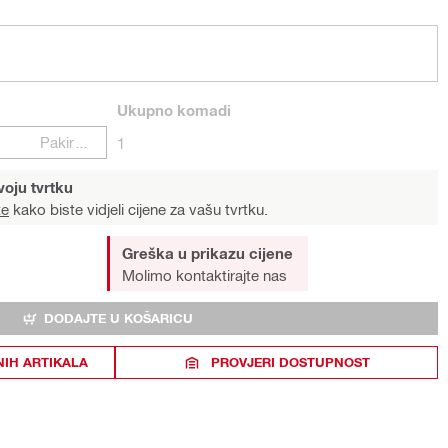
Ukupno
komadi
Pakiranje
1
voju tvrtku
te
kako biste vidjeli cijene za vašu tvrtku.
Greška u prikazu cijene
Molimo kontaktirajte nas
DODAJTE U KOŠARICU
NIH ARTIKALA
PROVJERI DOSTUPNOST