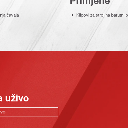
Primjene
nja čavala
Klipovi za stroj na barutni
a uživo
IVO