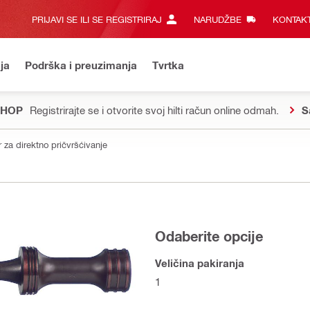
PRIJAVI SE ILI SE REGISTRIRAJ
NARUDŽBE
KONTAKT
ja
Podrška i preuzimanja
Tvrtka
SHOP
Registrirajte se i otvorite svoj hilti račun online odmah.
S
r za direktno pričvršćivanje
Odaberite opcije
Veličina pakiranja
1