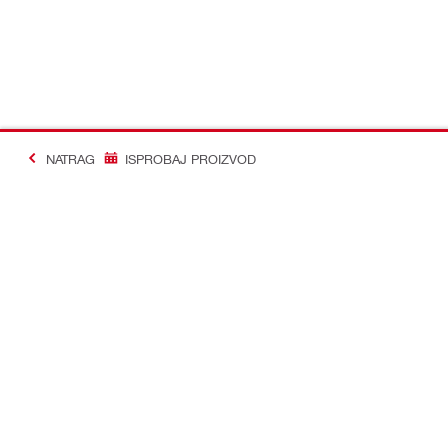
NATRAG
ISPROBAJ PROIZVOD
#Making Constructi
Kontakt
Profil