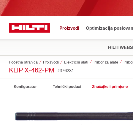
Proizvodi
Optimizacija poslovan
HILTI WEB
Početna stranica
Proizvodi
Električni alati
Pribor za alate
Pribo
KLIP X-462-PM
#376231
Konfigurator
Tehnički podaci
Značajke i primjene