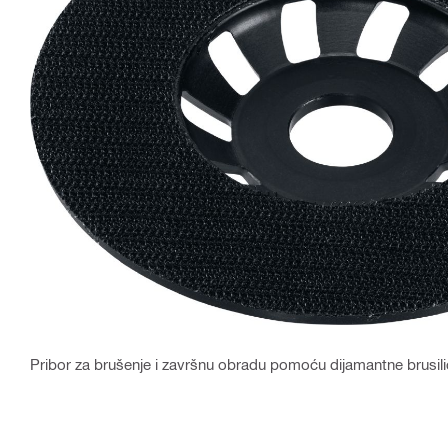
Pribor za brušenje i završnu obradu pomoću dijamantne brusi