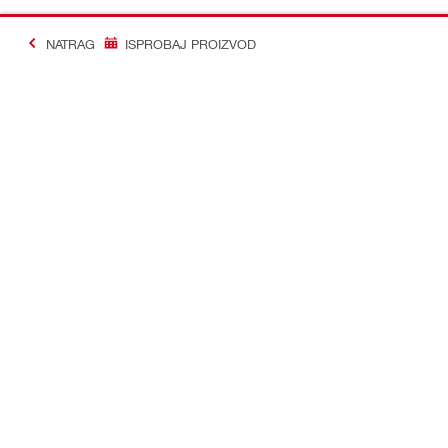
NATRAG
ISPROBAJ PROIZVOD
#Making Constructi
Kontakt
Profil
KONTAKTIRAJTE NAS
Pogledajte sv
Pronađi Hilti Store
Pregledaj sv