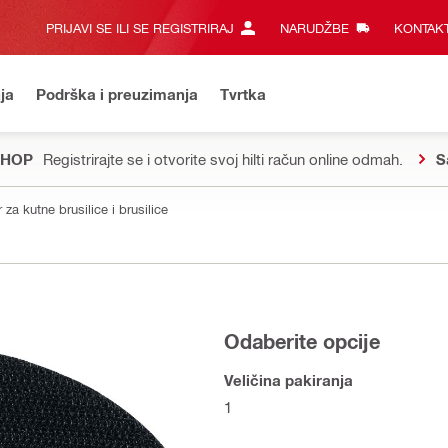
PRIJAVI SE ILI SE REGISTRIRAJ
NARUDŽBE
KONTAKT
ja
Podrška i preuzimanja
Tvrtka
SHOP
Registrirajte se i otvorite svoj hilti račun online odmah.
S
r za kutne brusilice i brusilice
Odaberite opcije
Veličina pakiranja
1