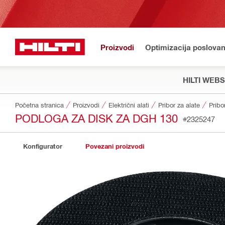
Proizvodi
Optimizacija poslovan
HILTI WEB
Početna stranica
Proizvodi
Električni alati
Pribor za alate
Pribo
PODLOGA ZA DISK ZA DGH 130
#2325247
Konfigurator
Povezani proizvodi