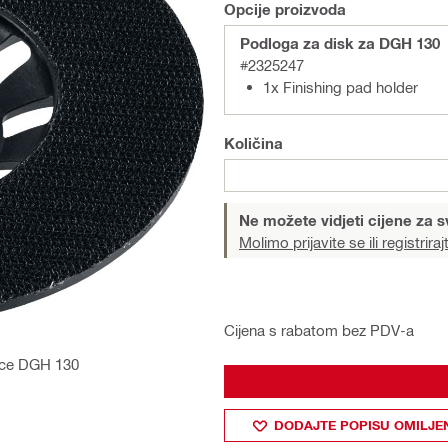
Opcije proizvoda
Podloga za disk za DGH 130
#2325247
1x Finishing pad holder
Količina
Ne možete vidjeti cijene za s
Molimo prijavite se ili registriraj
Cijena s rabatom bez PDV-a
lice DGH 130
DODAJTE POPISU OMILJE