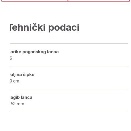
Tehnički podaci
Karike pogonskog lanca
56
Duljina šipke
40 cm
Nagib lanca
9.52 mm