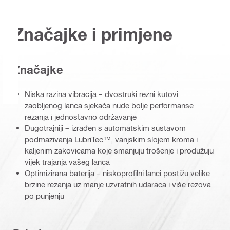
Značajke i primjene
Značajke
Niska razina vibracija – dvostruki rezni kutovi
zaobljenog lanca sjekača nude bolje performanse
rezanja i jednostavno održavanje
Dugotrajniji – izrađen s automatskim sustavom
podmazivanja LubriTec™, vanjskim slojem kroma i
kaljenim zakovicama koje smanjuju trošenje i produžuju
vijek trajanja vašeg lanca
Optimizirana baterija – niskoprofilni lanci postižu velike
brzine rezanja uz manje uzvratnih udaraca i više rezova
po punjenju