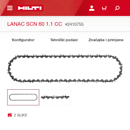
A GLAVNI SADRŽAJ
PRIJAVI SE ILI SE REGIS
KOŠARICA
LANAC SCN 60 1.1 CC
#2410755
Konfigurator
Tehnički podaci
Značajke i primjene
2 SLIKE