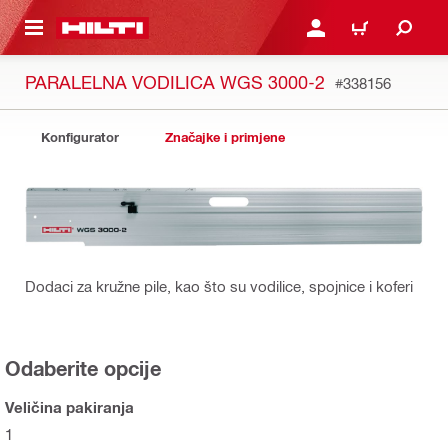
A GLAVNI SADRŽAJ
PRIJAVI SE ILI SE REGIS
KOŠARICA
PARALELNA VODILICA WGS 3000-2
#338156
Konfigurator
Značajke i primjene
Dodaci za kružne pile, kao što su vodilice, spojnice i koferi
Odaberite opcije
Veličina pakiranja
1