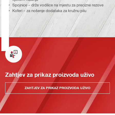
Spojnice – drže vodilice na mjestu za precizne rezove
Koferi – za nošenje dodataka za kružnu pilu
Zahtjev za prikaz proizvoda uživo
ZAHTJEV ZA PRIKAZ PROIZVODA UŽIVO