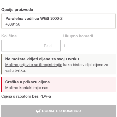
Opcije proizvoda
Paralelna vodilica WGS 3000-2
#338156
Količina
Ukupno
komadi
Pakiranje
1
Ne možete vidjeti cijene za svoju tvrtku
Molimo prijavite se ili registrirajte
kako biste vidjeli cijene za
vašu tvrtku.
Greška u prikazu cijene
Molimo kontaktirajte nas
Cijena s rabatom bez PDV-a
DODAJTE U KOŠARICU