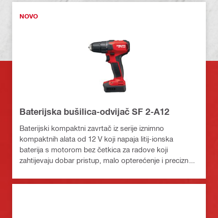
NOVO
Baterijska bušilica-odvijač SF 2-A12
Baterijski kompaktni zavrtač iz serije iznimno
kompaktnih alata od 12 V koji napaja litij-ionska
baterija s motorom bez četkica za radove koji
zahtijevaju dobar pristup, malo opterećenje i preciznu
kontrolu