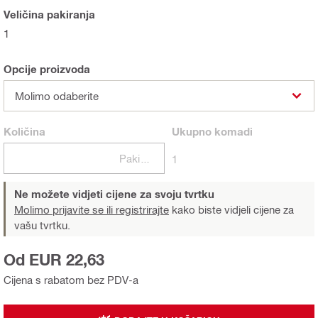
Veličina pakiranja
1
Opcije proizvoda
Molimo odaberite
Količina
Ukupno
komadi
Pakiranje
1
Ne možete vidjeti cijene za svoju tvrtku
Molimo prijavite se ili registrirajte
kako biste vidjeli cijene za
vašu tvrtku.
Od EUR 22,63
Cijena s rabatom bez PDV-a