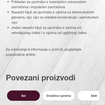
Prikladan za upotrebu s baterijskim univerzalnim
zavrtačima i impulsnim zavrtačima
Nasadni ključ za upotrebu s vijcima sa šesterokutnim
glavama, npr. vijci za metalne konstrukcije i samobušeći
vijci
Jedan nasadni ključ za upotrebu s vijcima od
nehrđajućeg čelika i s vijcima od ugljičnog čelika
Za odobrenje ili informacije o potvrdi, pogledajte
pojedinačne artikle.
Povezani proizvodi
Svi
Dodatna oprema
Alati