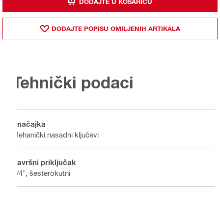
DODAJTE U KOŠARICU
DODAJTE POPISU OMILJENIH ARTIKALA
Tehnički podaci
Značajka
Mehanički nasadni ključevi
Završni priključak
1/4", šesterokutni