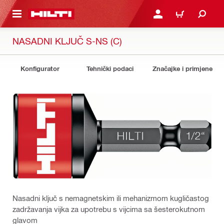
A GLAVNI SADRŽAJ
PRIJAVI SE ILI SE REGIS
KOŠARICA
NASADNI KLJUČ S-NS (C)
Konfigurator
Tehnički podaci
Značajke i primjene
Nasadni ključ s nemagnetskim ili mehanizmom kugličastog
zadržavanja vijka za upotrebu s vijcima sa šesterokutnom
glavom