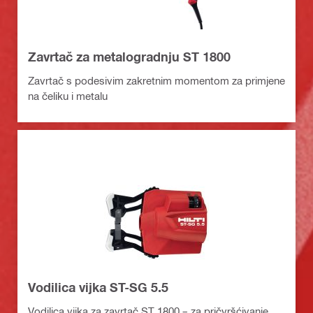
Zavrtač za metalogradnju ST 1800
Zavrtač s podesivim zakretnim momentom za primjene
na čeliku i metalu
Vodilica vijka ST-SG 5.5
Vodilica vijka za zavrtač ST 1800 – za pričvršćivanje