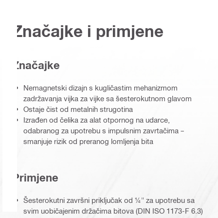
Značajke i primjene
Značajke
Nemagnetski dizajn s kugličastim mehanizmom
zadržavanja vijka za vijke sa šesterokutnom glavom
Ostaje čist od metalnih strugotina
Izrađen od čelika za alat otpornog na udarce,
odabranog za upotrebu s impulsnim zavrtačima –
smanjuje rizik od preranog lomljenja bita
Primjene
Šesterokutni završni priključak od ¼" za upotrebu sa
svim uobičajenim držačima bitova (DIN ISO 1173-F 6.3)