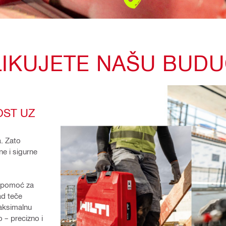
LIKUJETE NAŠU BUD
ST UZ 
. Zato 
e i sigurne 
li pomoć za 
d teče 
aksimalnu 
– precizno i 