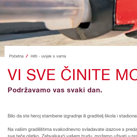
Početna
Hilti - uvijek s vama
VI SVE ČINITE 
Podržavamo vas svaki dan.
Bilo da ste heroj stambene izgradnje ili graditelj škola i stadi
Na vašim gradilištima svakodnevno svladavate izazove s predan
sve teče glatko. Zahvaljujući vašem trudu, možemo uživati u p