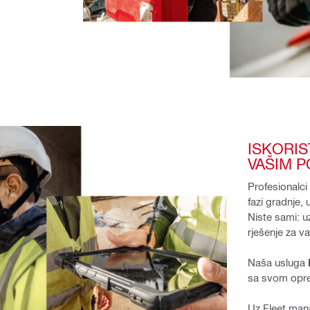
ISKORIS
VAŠIM 
Profesionalci
fazi gradnje, 
Niste sami: u
rješenje za v
Naša usluga 
sa svom opre
Uz Fleet mana