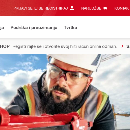
PRIJAVI SE ILI SE REGISTRIRAJ
NARUDŽBE
KONTAKT
ja
Podrška i preuzimanja
Tvrtka
SHOP
Registrirajte se i otvorite svoj hilti račun online odmah.
S