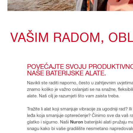
VAŠIM RADOM, OB
POVEĆAJTE SVOJU PRODUKTIVNO
NAŠE BATERIJSKE ALATE.
Navikli ste raditi naporno, često u zahtjevnim uvjetima
znamo koliko je važno oslanjati se na snažne, fleksibiln
alate. Naš cilj je razumjeti što vam zaista treba.
Tražite li alat koji smanjuje vibracije za ugodniji rad? I
leđa koja smanjuje opterećenje? Činimo sve da vaš ra
glatko i sigurno. Naši 
Nuron 
baterijski alati pružaju m
snagu kako bi vaše gradilište nesmetano napredovalo 