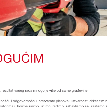
MOGUĆIM
ona, rezultat vašeg rada mnogo je više od same građevine.
ošću i odgovornošću: pretvarate planove u stvarnost, držite tim n
rostorima u kojima živimo, učimo, radimo, zabavljamo se i rastemo 