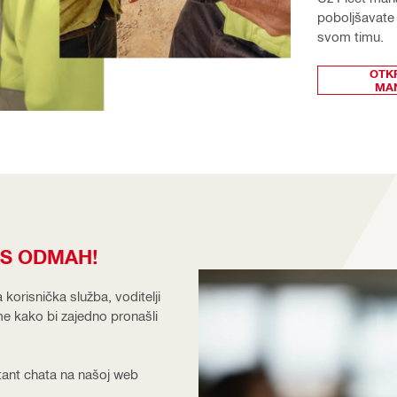
poboljšavate 
svom timu.
OTKR
MA
AS ODMAH!
a korisnička služba, voditelji
eme kako bi zajedno pronašli
stant chata na našoj web