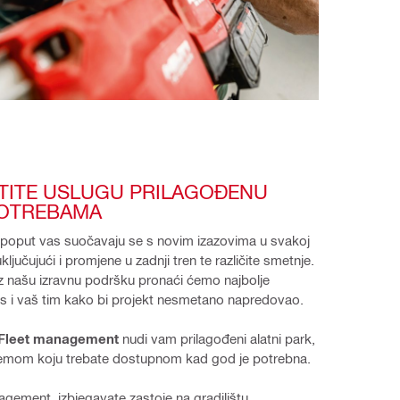
TITE USLUGU PRILAGOĐENU 
POTREBAMA
 poput vas suočavaju se s novim izazovima u svakoj 
uključujući i promjene u zadnji tren te različite smetnje. 
z našu izravnu podršku pronaći ćemo najbolje 
as i vaš tim kako bi projekt nesmetano napredovao.
Fleet management
 nudi vam prilagođeni alatni park, 
mom koju trebate dostupnom kad god je potrebna. 
gement, izbjegavate zastoje na gradilištu, 