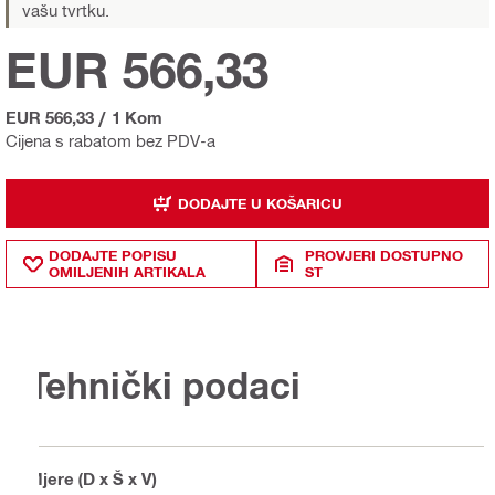
vašu tvrtku.
EUR 566,33
EUR 566,33
/
1 Kom
Cijena s rabatom bez PDV-a
DODAJTE U KOŠARICU
DODAJTE POPISU
PROVJERI DOSTUPNO
OMILJENIH ARTIKALA
ST
Tehnički podaci
Mjere (D x Š x V)