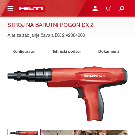
A GLAVNI SADRŽAJ
PRIJAVI SE ILI SE REGIS
KOŠARICA
STROJ NA BARUTNI POGON DX 2
Alat za zabijanje čavala DX 2
#2084260
Konfigurator
Tehnički podaci
Dokumenti