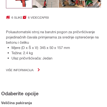
6 SLIKE
6 VIDEOZAPISI
Poluautomatski stroj na barutni pogon za pričvršćivanje
pojedinačnih čavala primjenama za srednje opterećenje na
betonu i čeliku
Mjere (D x Š x V): 345 x 50 x 157 mm
Težina: 2.4 kg
Ulaz pričvršćivača: Jedan
VIŠE INFORMACIJA
Odaberite opcije
Veličina pakiranja