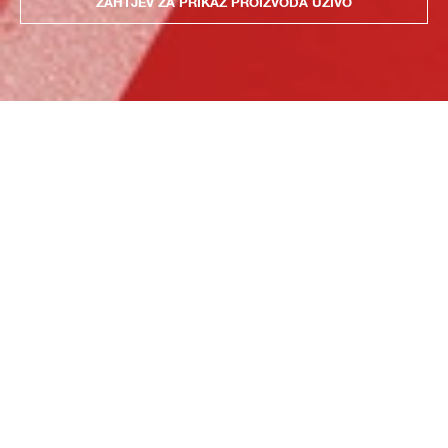
ZAHTJEV ZA PRIKAZ PROIZVODA UŽIVO