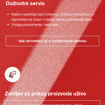
Doživotni servis
Nakon razdoblja bez troškova, troškovi popravka su
ograničeni za čiravo vrijeme našeg servisiranja alata
Usluga preuzimanja i isporuke
VIŠE INFORMACIJA O DOŽIVOTNOM SERVISU
Zahtjev za prikaz proizvoda uživo