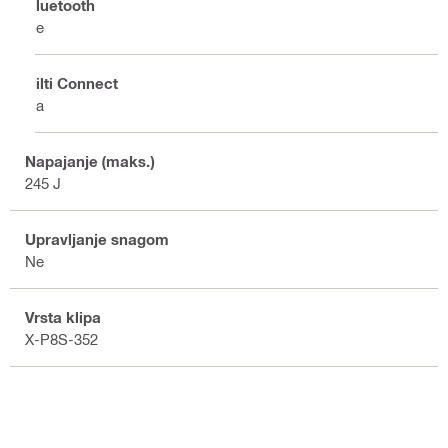
Bluetooth
Ne
Hilti Connect
Da
Napajanje (maks.)
245 J
Upravljanje snagom
Ne
Vrsta klipa
X-P8S-352