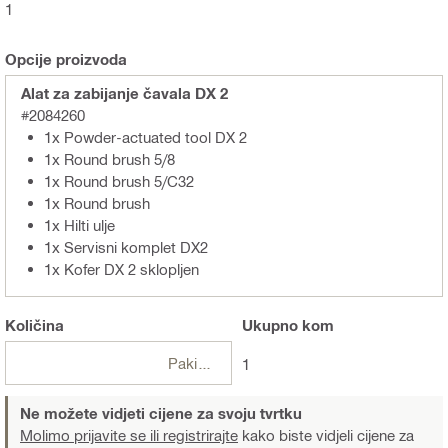
1
Opcije proizvoda
Alat za zabijanje čavala DX 2
#2084260
1x Powder-actuated tool DX 2
1x Round brush 5/8
1x Round brush 5/C32
1x Round brush
1x Hilti ulje
1x Servisni komplet DX2
1x Kofer DX 2 sklopljen
Količina
Ukupno
kom
Pakiranje
1
Ne možete vidjeti cijene za svoju tvrtku
Molimo prijavite se ili registrirajte
kako biste vidjeli cijene za