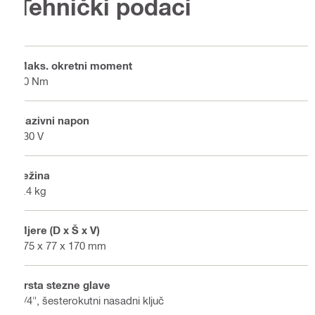
Tehnički podaci
Maks. okretni moment
10 Nm
Nazivni napon
230 V
Težina
1.4 kg
Mjere (D x Š x V)
275 x 77 x 170 mm
Vrsta stezne glave
1/4", šesterokutni nasadni ključ