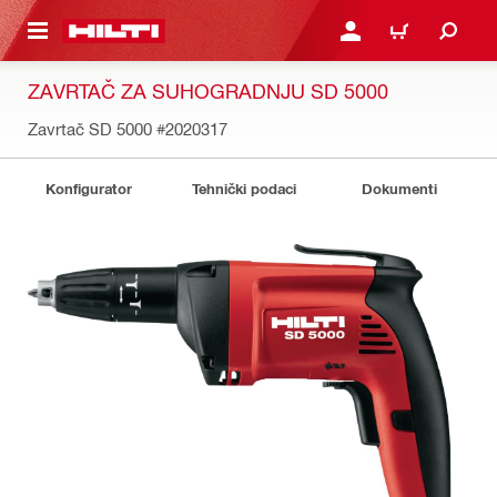
A GLAVNI SADRŽAJ
PRIJAVI SE ILI SE REGIS
KOŠARICA
ZAVRTAČ ZA SUHOGRADNJU SD 5000
Zavrtač SD 5000
#2020317
Konfigurator
Tehnički podaci
Dokumenti