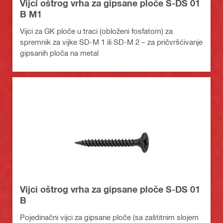
Vijci oštrog vrha za gipsane ploče S-DS 01
B M1
Vijci za GK ploče u traci (obloženi fosfatom) za
spremnik za vijke SD-M 1 ili SD-M 2 – za pričvršćivanje
gipsanih ploča na metal
Vijci oštrog vrha za gipsane ploče S-DS 01
B
Pojedinačni vijci za gipsane ploče (sa zaštitnim slojem