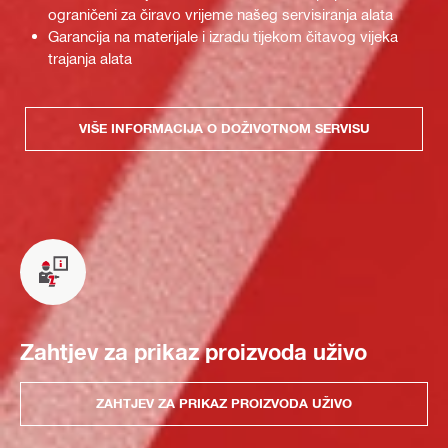
ograničeni za čiravo vrijeme našeg servisiranja alata
Garancija na materijale i izradu tijekom čitavog vijeka
trajanja alata
VIŠE INFORMACIJA O DOŽIVOTNOM SERVISU
Zahtjev za prikaz proizvoda uživo
ZAHTJEV ZA PRIKAZ PROIZVODA UŽIVO