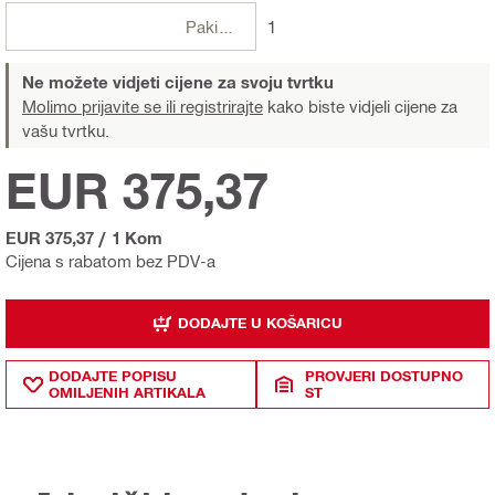
Pakiranje
1
Ne možete vidjeti cijene za svoju tvrtku
Molimo prijavite se ili registrirajte
kako biste vidjeli cijene za
vašu tvrtku.
EUR 375,37
EUR 375,37
/
1 Kom
Cijena s rabatom bez PDV-a
DODAJTE U KOŠARICU
DODAJTE POPISU
PROVJERI DOSTUPNO
OMILJENIH ARTIKALA
ST