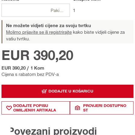
Pakiranje
1
Ne možete vidjeti cijene za svoju tvrtku
Molimo prijavite se ili registrirajte
kako biste vidjeli cijene za
vašu tvrtku.
EUR 390,20
EUR 390,20
/
1 Kom
Cijena s rabatom bez PDV-a
DODAJTE U KOŠARICU
DODAJTE POPISU
PROVJERI DOSTUPNO
OMILJENIH ARTIKALA
ST
Povezani proizvodi