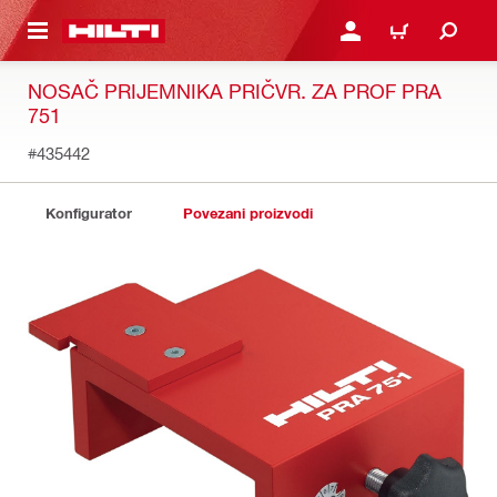
A GLAVNI SADRŽAJ
PRIJAVI SE ILI SE REGIS
KOŠARICA
NOSAČ PRIJEMNIKA PRIČVR. ZA PROF PRA
751
#435442
Konfigurator
Povezani proizvodi