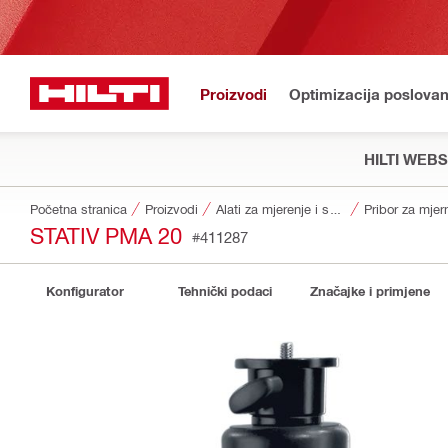
Proizvodi
Optimizacija poslovan
HILTI WEB
Početna stranica
Proizvodi
Alati za mjerenje i skeneri
STATIV PMA 20
#411287
Konfigurator
Tehnički podaci
Značajke i primjene