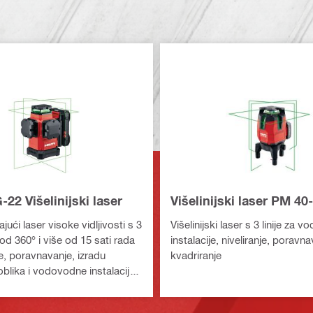
2 Višelinijski laser
Višelinijski laser PM 4
jući laser visoke vidljivosti s 3
Višelinijski laser s 3 linije za 
e od 360° i više od 15 sati rada
instalacije, niveliranje, poravna
je, poravnavanje, izradu
kvadriranje
oblika i vodovodne instalacije
 platforma Nuron)