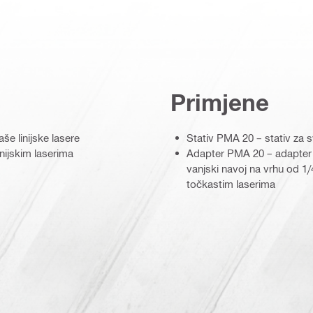
Primjene
še linijske lasere
Stativ PMA 20 – stativ za sv
nijskim laserima
Adapter PMA 20 – adapter z
vanjski navoj na vrhu od 1/
točkastim laserima