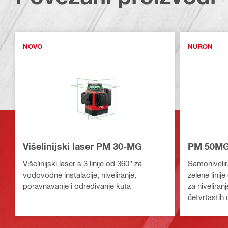
NOVO
NURON
Višelinijski laser PM 30-MG
PM 50MG-2
Višelinijski laser s 3 linije od 360° za
Samonivelira
vodovodne instalacije, niveliranje,
zelene linij
poravnavanje i određivanje kuta
za niveliran
četvrtastih 
(baterijska