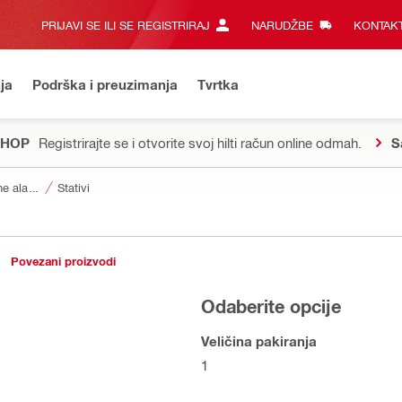
PRIJAVI SE ILI SE REGISTRIRAJ
NARUDŽBE
KONTAKT
ja
Podrška i preuzimanja
Tvrtka
SHOP
Registrirajte se i otvorite svoj hilti račun online odmah.
S
Pribor za mjerne alate i skenere
Stativi
Povezani proizvodi
Odaberite opcije
Veličina pakiranja
1