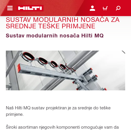
A GLAVNI SADRŽAJ
PRIJAVI SE ILI SE REGIS
KOŠARICA
SUSTAV MODULARNIH NOSAČA ZA
SREDNJE TEŠKE PRIMJENE
Sustav modularnih nosača Hilti MQ
Naš Hilti MQ sustav projektiran je za srednje do teške
primjene.
Široki asortiman njegovih komponenti omogućuje vam da