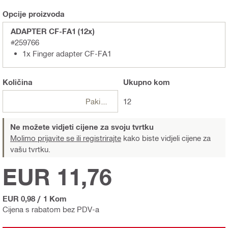
Opcije proizvoda
ADAPTER CF-FA1 (12x)
#259766
1x Finger adapter CF-FA1
Količina
Ukupno
kom
Pakiranje
12
Ne možete vidjeti cijene za svoju tvrtku
Molimo prijavite se ili registrirajte
kako biste vidjeli cijene za
vašu tvrtku.
EUR 11,76
EUR 0,98
/
1 Kom
Cijena s rabatom bez PDV-a