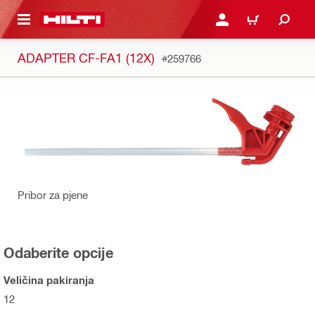
A GLAVNI SADRŽAJ
PRIJAVI SE ILI SE REGIS
KOŠARICA
ADAPTER CF-FA1 (12X)
#259766
Pribor za pjene
Odaberite opcije
Veličina pakiranja
12