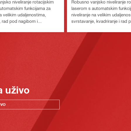
jsko niveliranje rotacijskim
Robusno vanjsko niveliranje ro
utomatskim funkcijama za
laserom s automatskim funkci
na velikim udaljenostima,
niveliranje na velikim udaljeno
, rad pod nagibom i
svrstavanje, kvadriranje i rad 
(baterijska platforma Nuron)
dvostrukim nagibom (baterijsk
Nuron)
a uživo
IVO