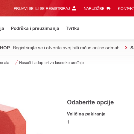
PRIJAVI SE ILI SE REGISTRIRAJ
NARUDŽBE
KONTAKT
ja
Podrška i preuzimanja
Tvrtka
SHOP
Registrirajte se i otvorite svoj hilti račun online odmah.
S
Pribor za mjerne alate i skenere
Nosači i adapteri za laserske uređaje
Odaberite opcije
Veličina pakiranja
1