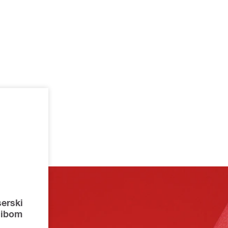
serski
gibom