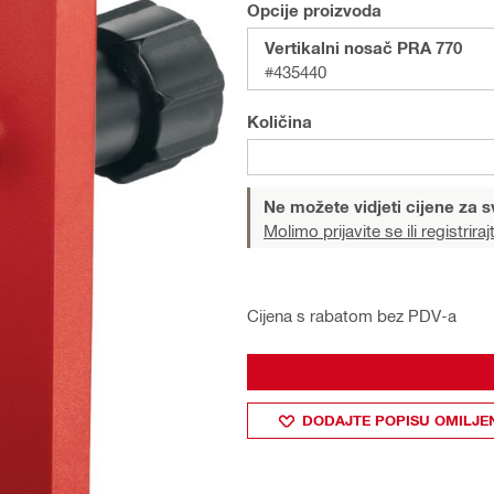
Opcije proizvoda
Vertikalni nosač PRA 770
#435440
Količina
Ne možete vidjeti cijene za s
Molimo prijavite se ili registriraj
Cijena s rabatom bez PDV-a
DODAJTE POPISU OMILJE