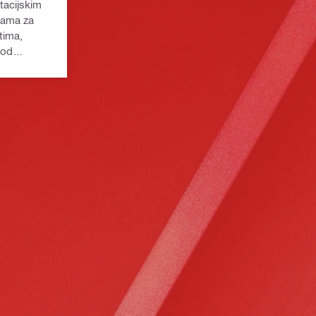
tacijskim
jama za
stima,
pod
a platforma