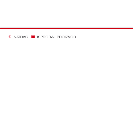
NATRAG
ISPROBAJ PROIZVOD
#Making Constructi
Kontakt
Profil
KONTAKTIRAJTE NAS
Pogledajte sv