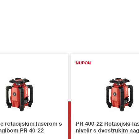
NURON
je rotacijskim laserom s
PR 400-22 Rotacijski la
agibom PR 40-22
nivelir s dvostrukim na