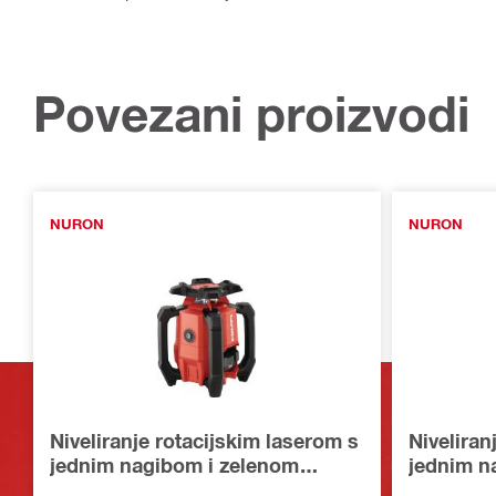
Povezani proizvodi
NURON
NURON
Niveliranje rotacijskim laserom s
Niveliran
jednim nagibom i zelenom
jednim n
zrakom PR 40G-22