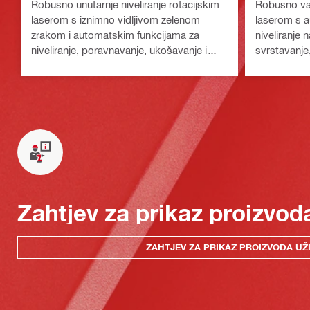
Robusno unutarnje niveliranje rotacijskim
Robusno van
laserom s iznimno vidljivom zelenom
laserom s a
zrakom i automatskim funkcijama za
niveliranje 
niveliranje, poravnavanje, ukošavanje i
svrstavanje
kvadriranje (platforma Nuron)
kvadriranje 
Zahtjev za prikaz proizvod
ZAHTJEV ZA PRIKAZ PROIZVODA UŽ