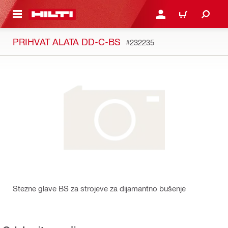
A GLAVNI SADRŽAJ
PRIJAVI SE ILI SE REGIS
KOŠARICA
PRIHVAT ALATA DD-C-BS
#232235
Stezne glave BS za strojeve za dijamantno bušenje