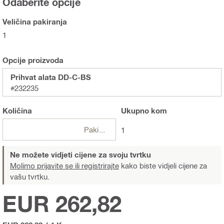
Odaberite opcije
Veličina pakiranja
1
Opcije proizvoda
Prihvat alata DD-C-BS
#232235
Količina
Ukupno
kom
Pakiranje
1
Ne možete vidjeti cijene za svoju tvrtku
Molimo prijavite se ili registrirajte
kako biste vidjeli cijene za
vašu tvrtku.
EUR 262,82