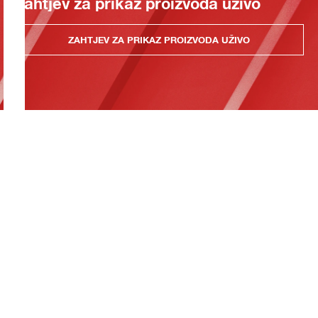
Zahtjev za prikaz proizvoda uživo
ZAHTJEV ZA PRIKAZ PROIZVODA UŽIVO