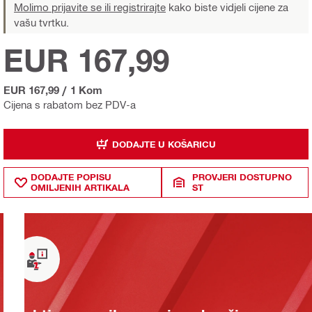
Molimo prijavite se ili registrirajte
kako biste vidjeli cijene za
vašu tvrtku.
EUR 167,99
EUR 167,99
/
1 Kom
Cijena s rabatom bez PDV-a
DODAJTE U KOŠARICU
DODAJTE POPISU
PROVJERI DOSTUPNO
OMILJENIH ARTIKALA
ST