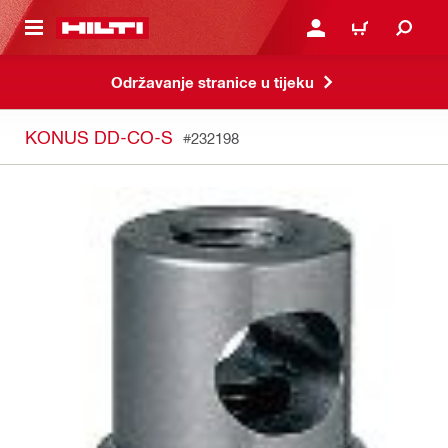
A GLAVNI SADRŽAJ
PRIJAVI SE ILI SE REGIS
KOŠARICA
Održavanje stranice u tijeku
KONUS DD-CO-S
#232198