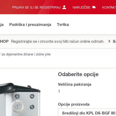
PRIJAVI SE ILI SE REGISTRIRAJ
NARUDŽBE
KONTAKT
ja
Podrška i preuzimanja
Tvrtka
SHOP
Registrirajte se i otvorite svoj hilti račun online odmah.
S
r za dijamantne žičane i zidne pile
Odaberite opcije
Veličina pakiranja
1
Opcije proizvoda
Središnji dio KPL DS-BGF 80