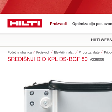
Proizvodi
Optimizacija poslovan
HILTI WEB
Početna stranica
Proizvodi
Električni alati
Pribor za alate
Pribo
SREDIŠNJI DIO KPL DS-BGF 80
#238006