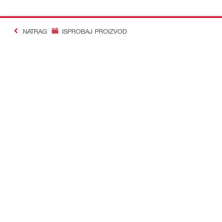
NATRAG
ISPROBAJ PROIZVOD
#Making Constructi
Kontakt
Profil
KONTAKTIRAJTE NAS
Pogledajte sv
Pronađi Hilti Store
Pregledaj sv