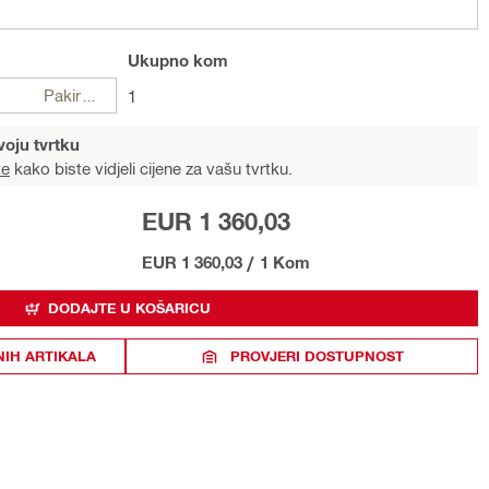
Ukupno
kom
Pakiranje
1
voju tvrtku
te
kako biste vidjeli cijene za vašu tvrtku.
EUR 1 360,03
EUR 1 360,03
/
1 Kom
DODAJTE U KOŠARICU
NIH ARTIKALA
PROVJERI DOSTUPNOST