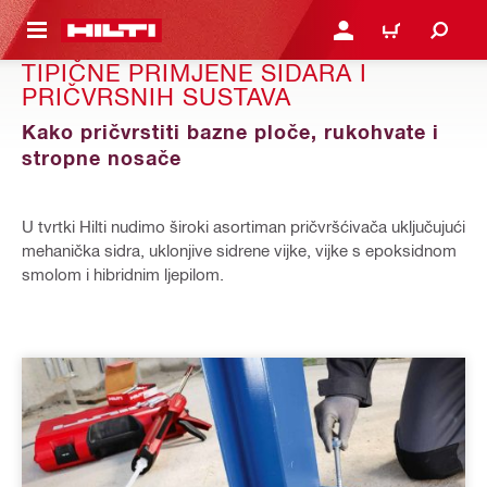
A GLAVNI SADRŽAJ
PRIJAVI SE ILI SE REGIS
KOŠARICA
TIPIČNE PRIMJENE SIDARA I
PRIČVRSNIH SUSTAVA
Kako pričvrstiti bazne ploče, rukohvate i
stropne nosače
U tvrtki Hilti nudimo široki asortiman pričvršćivača uključujući
mehanička sidra, uklonjive sidrene vijke, vijke s epoksidnom
smolom i hibridnim ljepilom.