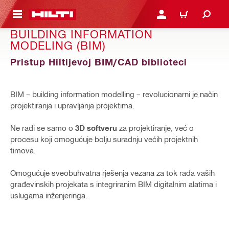
A GLAVNI SADRŽAJ
PRIJAVI SE ILI SE REGIS
KOŠARICA
BUILDING INFORMATION
MODELING (BIM)
Pristup Hiltijevoj BIM/CAD biblioteci
BIM – building information modelling – revolucionarni je način
projektiranja i upravljanja projektima.
Ne radi se samo o
3D softveru
za projektiranje, već o
procesu koji omogućuje bolju suradnju većih projektnih
timova.
Omogućuje sveobuhvatna rješenja vezana za tok rada vaših
građevinskih projekata s integriranim BIM digitalnim alatima i
uslugama inženjeringa.