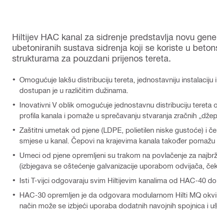
Hiltijev HAC kanal za sidrenje predstavlja novu gene
ubetoniranih sustava sidrenja koji se koriste u beto
strukturama za pouzdani prijenos tereta.
Omogućuje lakšu distribuciju tereta, jednostavniju instalaciju i
dostupan je u različitim dužinama.
Inovativni V oblik omogućuje jednostavnu distribuciju tereta 
profila kanala i pomaže u sprečavanju stvaranja zračnih „dže
Zaštitni umetak od pjene (LDPE, polietilen niske gustoće) i č
smjese u kanal. Čepovi na krajevima kanala također pomažu k
Umeci od pjene opremljeni su trakom na povlačenje za najbrže 
(izbjegava se oštećenje galvanizacije uporabom odvijača, čekić
Isti T-vijci odgovaraju svim Hiltijevim kanalima od HAC-40 d
HAC-30 opremljen je da odgovara modularnom Hilti MQ okvirn
način može se izbjeći uporaba dodatnih navojnih spojnica i u