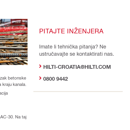
PITAJTE INŽENJERA
Imate li tehnička pitanja? Ne
ustručavajte se kontaktirati nas.
HILTI-CROATIA@HILTI.COM
lazak betonske
0800 9442
 kraju kanala.
acija
AC-30. Na taj