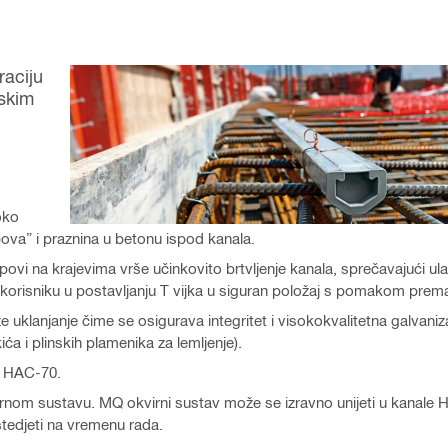
raciju
nskim
oko
pova” i praznina u betonu ispod kanala.
epovi na krajevima vrše učinkovito brtvljenje kanala, sprečavajući u
orisniku u postavljanju T vijka u siguran položaj s pomakom prema
uklanjanje čime se osigurava integritet i visokokvalitetna galvaniz
a i plinskih plamenika za lemljenje).
o HAC-70.
om sustavu. MQ okvirni sustav može se izravno unijeti u kanale H
štedjeti na vremenu rada.