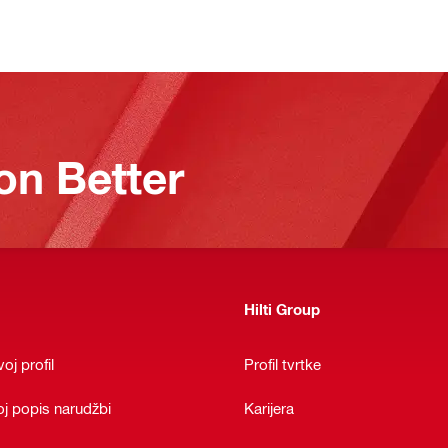
on Better
Hilti Group
oj profil
Profil tvrtke
oj popis narudžbi
Karijera