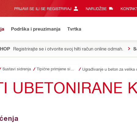
PRIJAVI SE ILI SE REGISTRIRAJ
NARUDŽBE
KONTAKT
ja
Podrška i preuzimanja
Tvrtka
SHOP
Registrirajte se i otvorite svoj hilti račun online odmah.
S
Sustavi sidrenja
Tipične primjene sidara i pričvrsnih sustava
Ugrađivanje u beton za velika 
TI UBETONIRANE 
ećenja