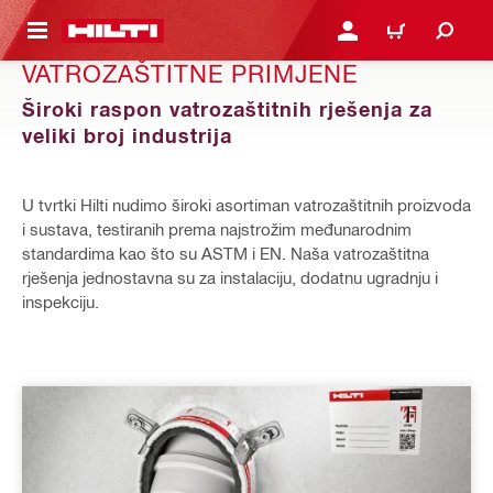
A GLAVNI SADRŽAJ
PRIJAVI SE ILI SE REGIS
KOŠARICA
VATROZAŠTITNE PRIMJENE
Široki raspon vatrozaštitnih rješenja za
veliki broj industrija
U tvrtki Hilti nudimo široki asortiman vatrozaštitnih proizvoda
i sustava, testiranih prema najstrožim međunarodnim
standardima kao što su ASTM i EN. Naša vatrozaštitna
rješenja jednostavna su za instalaciju, dodatnu ugradnju i
inspekciju.