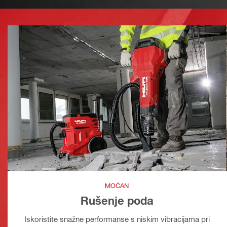
MOĆAN
Rušenje poda
Iskoristite snažne performanse s niskim vibracijama pri