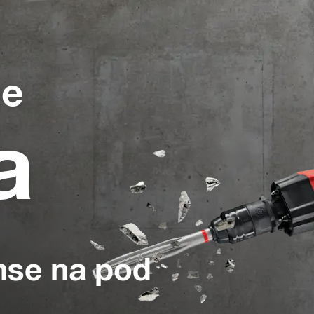
je
a
nse na pod