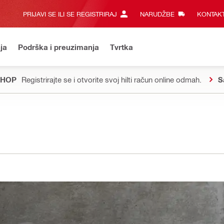
PRIJAVI SE ILI SE REGISTRIRAJ
NARUDŽBE
KONTAKT
ja
Podrška i preuzimanja
Tvrtka
SHOP
Registrirajte se i otvorite svoj hilti račun online odmah.
S