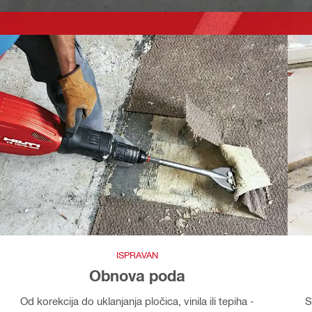
ISPRAVAN
Obnova poda
Od korekcija do uklanjanja pločica, vinila ili tepiha -
S