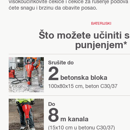
visokoučinkovite čekiće i čekiće za rušenje podova
ćete snagu i brzinu da obavite posao.
BATERIJSKI
Što možete učiniti 
punjenjem*
Srušite do
2
betonska bloka
100x80x15 cm, beton C30/37
Do
8
m kanala
(15x10 cm u betonu C30/37)