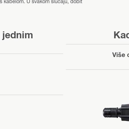
 s kabelom. U svakom slučaju, dobit
s jednim
Kad
Više 