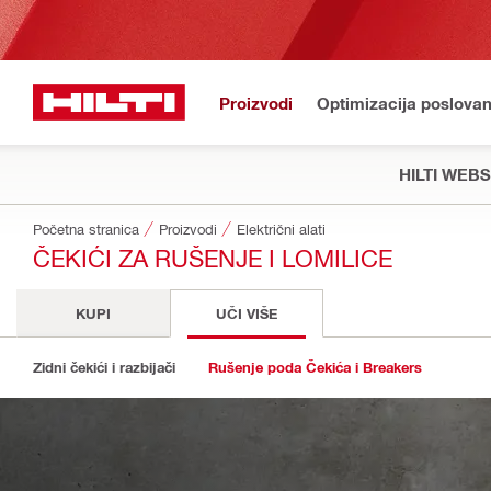
Proizvodi
Optimizacija poslovan
HILTI WEB
Početna stranica
Proizvodi
Električni alati
ČEKIĆI ZA RUŠENJE I LOMILICE
KUPI
UČI VIŠE
Zidni čekići i razbijači
Rušenje poda Čekića i Breakers